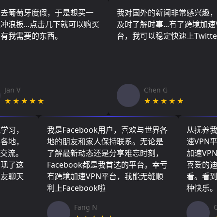
算去葡萄牙度假，于是想买一
我对国外的新闻非常感兴趣
冲浪板...点击几下就可以购买
及时了解时事...有了跨境加速
所有我需要的东西。
台，我可以稳定快速上Twitte
Jan V
Chen G
★★★★★
★★★★★
院学习，
我是Facebook用户，喜欢与世界各
从抚养
界各地，
地的朋友和家人保持联系。无论是
速VPN
们交流。
了解最新动态还是分享难忘时刻，
加速VP
实现了这
Facebook都是我首选的平台。幸亏
喜爱的
朋友聊天
有跨境加速VPN平台，我能无缝顺
看。看
利上Facebook啦
种快乐
Fang N