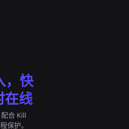
入，快
时在线
合 Kill
，全程保护。