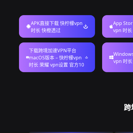
APK直接下载 快柠檬vpn
App St
时长 快橙透过
vpn 时
下载跨境加速VPN平台
Windo
macOS版本 – 快柠檬vpn
vpn 时
时长 荣耀 vpn设置 官方10
跨