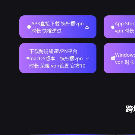
APK直接下载 快柠檬vpn
App St
时长 快橙透过
vpn 时
下载跨境加速VPN平台
Windo
macOS版本 – 快柠檬vpn
vpn 时
时长 荣耀 vpn设置 官方10
跨