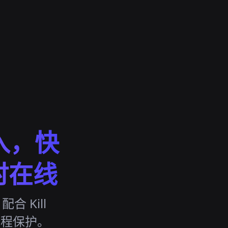
入，快
时在线
合 Kill
，全程保护。