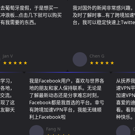
算去葡萄牙度假，于是想买一
我对国外的新闻非常感兴趣
冲浪板...点击几下就可以购买
及时了解时事...有了跨境加速
所有我需要的东西。
台，我可以稳定快速上Twitte
Jan V
Chen G
★★★★★
★★★★★
院学习，
我是Facebook用户，喜欢与世界各
从抚养
界各地，
地的朋友和家人保持联系。无论是
速VPN
们交流。
了解最新动态还是分享难忘时刻，
加速VP
实现了这
Facebook都是我首选的平台。幸亏
喜爱的
朋友聊天
有跨境加速VPN平台，我能无缝顺
看。看
利上Facebook啦
种快乐
Fang N